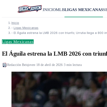
INICIO
MLB
LIGAS MEXICANAS
S
Inicio
›
Ligas Mexicanas
›
El Águila estrena la LMB 2026 con triunfo; Urrutia llega a 800 
Ligas Mexicanas
El Águila estrena la LMB 2026 con triunf
Redacción Beisjoven
·
18 de abril de 2026
·
3 min lectura