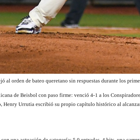
ó al orden de bateo queretano sin respuestas durante los prime
icana de Beisbol con paso firme: venció 4-1 a los Conspiradores
to, Henry Urrutia escribió su propio capítulo histórico al alcan
con una actuación de categoría: 5.0 entradas, 4 hits, una carre