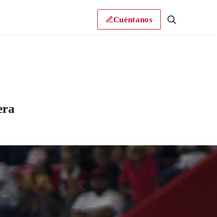
Cuéntanos
era