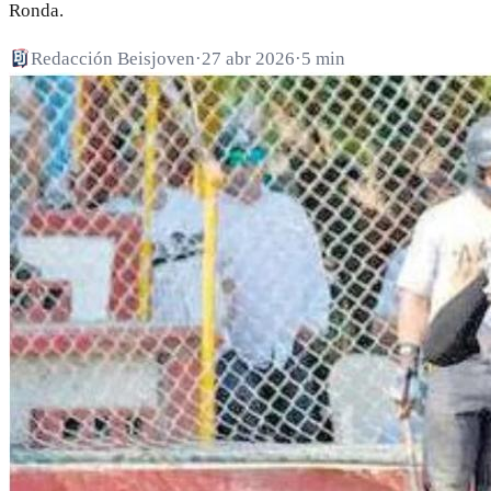
Ronda.
Redacción Beisjoven
·
27 abr 2026
·
5 min