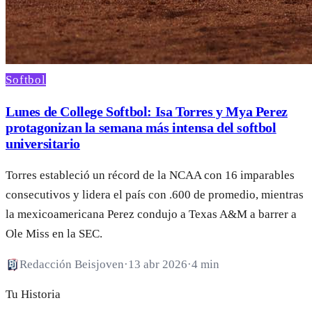
Softbol
Lunes de College Softbol: Isa Torres y Mya Perez
protagonizan la semana más intensa del softbol
universitario
Torres estableció un récord de la NCAA con 16 imparables
consecutivos y lidera el país con .600 de promedio, mientras
la mexicoamericana Perez condujo a Texas A&M a barrer a
Ole Miss en la SEC.
Redacción Beisjoven
·
13 abr 2026
·
4 min
Tu Historia