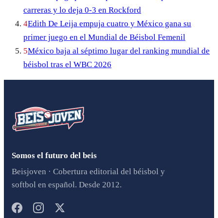
carreras y lo deja 0-3 en Rockford
4
Edith De Leija empuja cuatro y México gana su
primer juego en el Mundial de Béisbol Femenil
5
México baja al séptimo lugar del ranking mundial de
béisbol tras el WBC 2026
Somos el futuro del beis
Beisjoven · Cobertura editorial del béisbol y
softbol en español. Desde 2012.