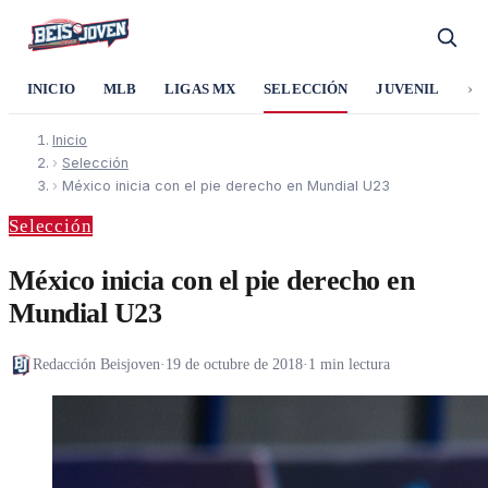
›
INICIO
MLB
LIGAS MX
SELECCIÓN
JUVENIL
SO
Inicio
›
Selección
›
México inicia con el pie derecho en Mundial U23
Selección
México inicia con el pie derecho en
Mundial U23
Redacción Beisjoven
·
19 de octubre de 2018
·
1 min lectura