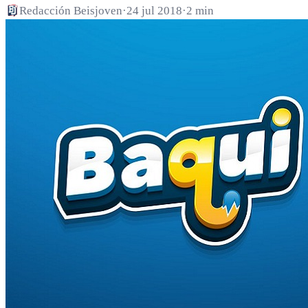
Redacción Beisjoven
·
24 jul 2018
·
2 min