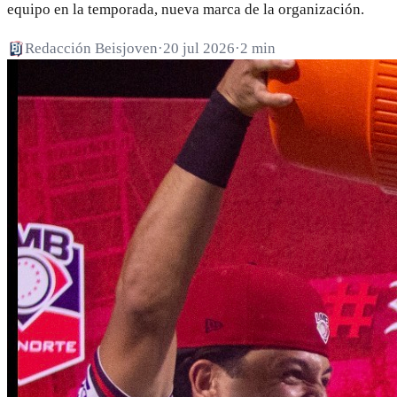
equipo en la temporada, nueva marca de la organización.
Redacción Beisjoven
·
20 jul 2026
·
2 min