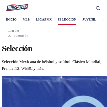
›
INICIO
MLB
LIGAS MX
SELECCIÓN
JUVENIL
SO
Inicio
›
Selección
Selección
Selección Mexicana de béisbol y softbol. Clásico Mundial,
Premier12, WBSC y más.