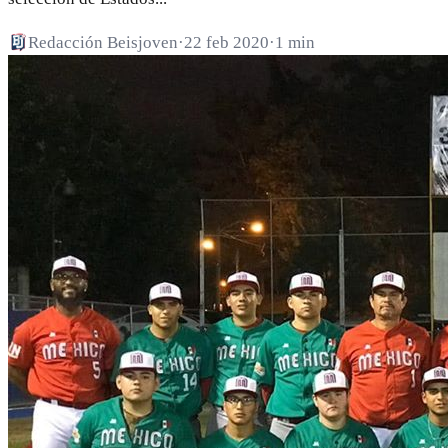
Redacción Beisjoven
·
22 feb 2020
·
1 min