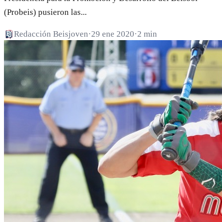
(Probeis) pusieron las...
Redacción Beisjoven
·
29 ene 2020
·
2 min