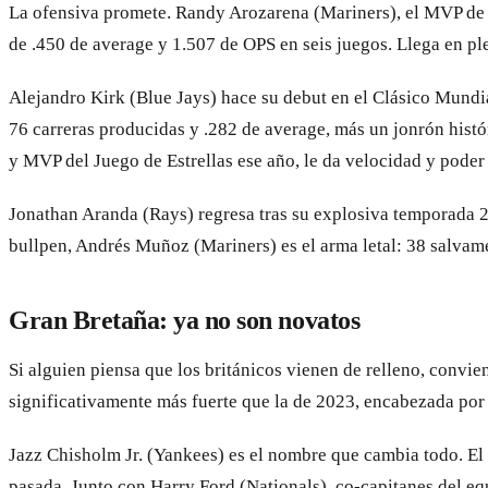
La ofensiva promete. Randy Arozarena (Mariners), el MVP de l
de .450 de average y 1.507 de OPS en seis juegos. Llega en p
Alejandro Kirk (Blue Jays) hace su debut en el Clásico Mundi
76 carreras producidas y .282 de average, más un jonrón hist
y MVP del Juego de Estrellas ese año, le da velocidad y poder 
Jonathan Aranda (Rays) regresa tras su explosiva temporada 20
bullpen, Andrés Muñoz (Mariners) es el arma letal: 38 salvam
Gran Bretaña: ya no son novatos
Si alguien piensa que los británicos vienen de relleno, convie
significativamente más fuerte que la de 2023, encabezada por 
Jazz Chisholm Jr. (Yankees) es el nombre que cambia todo. El
pasada. Junto con Harry Ford (Nationals), co-capitanes del equ