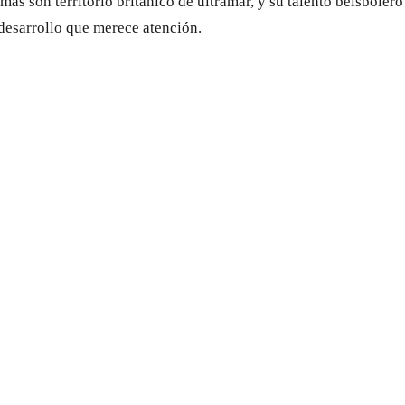
mas son territorio británico de ultramar, y su talento beisboler
desarrollo que merece atención.