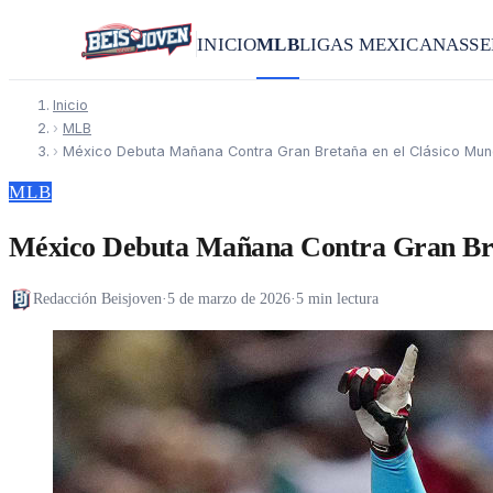
INICIO
MLB
LIGAS MEXICANAS
SE
Inicio
›
MLB
›
México Debuta Mañana Contra Gran Bretaña en el Clásico Mun
MLB
México Debuta Mañana Contra Gran Bret
Redacción Beisjoven
·
5 de marzo de 2026
·
5 min lectura