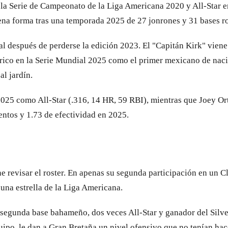
a Serie de Campeonato de la Liga Americana 2020 y All-Star en
lena forma tras una temporada 2025 de 27 jonrones y 31 bases r
al después de perderse la edición 2023. El "Capitán Kirk" vie
órico en la Serie Mundial 2025 como el primer mexicano de naci
al jardín.
25 como All-Star (.316, 14 HR, 59 RBI), mientras que Joey Orti
entos y 1.73 de efectividad en 2025.
ne revisar el roster. En apenas su segunda participación en un 
una estrella de la Liga Americana.
 segunda base bahameño, dos veces All-Star y ganador del Silv
ipo, le dan a Gran Bretaña un nivel ofensivo que no tenían hace