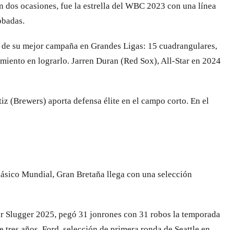
 dos ocasiones, fue la estrella del WBC 2023 con una línea
obadas.
ne de su mejor campaña en Grandes Ligas: 15 cuadrangulares,
miento en lograrlo. Jarren Duran (Red Sox), All-Star en 2024
z (Brewers) aporta defensa élite en el campo corto. En el
Clásico Mundial, Gran Bretaña llega con una selección
er Slugger 2025, pegó 31 jonrones con 31 robos la temporada
 tres años. Ford, selección de primera ronda de Seattle en