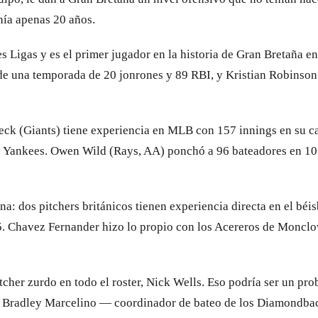
ía apenas 20 años.
Ligas y es el primer jugador en la historia de Gran Bretaña e
e una temporada de 20 jonrones y 89 RBI, y Kristian Robinson 
 Beck (Giants) tiene experiencia en MLB con 157 innings en su 
os Yankees. Owen Wild (Rays, AA) ponchó a 96 bateadores en 10
a: dos pitchers británicos tienen experiencia directa en el béi
Chavez Fernander hizo lo propio con los Acereros de Monclova.
pitcher zurdo en todo el roster, Nick Wells. Eso podría ser un 
er Bradley Marcelino — coordinador de bateo de los Diamondbac