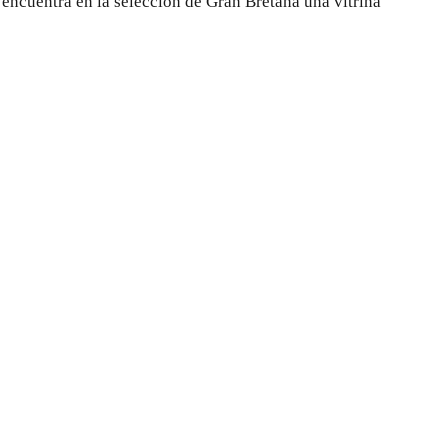
o encuentra en la selección de Gran Bretaña una vitrina