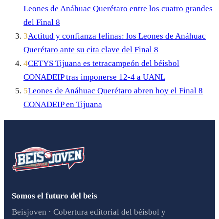
Leones de Anáhuac Querétaro entre los cuatro grandes
del Final 8
3
Actitud y confianza felinas: los Leones de Anáhuac
Querétaro ante su cita clave del Final 8
4
CETYS Tijuana es tetracampeón del béisbol
CONADEIP tras imponerse 12-4 a UANL
5
Leones de Anáhuac Querétaro abren hoy el Final 8
CONADEIP en Tijuana
Somos el futuro del beis
Beisjoven · Cobertura editorial del béisbol y