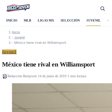
›
INICIO
MLB
LIGAS MX
SELECCIÓN
JUVENIL
SO
Inicio
›
Juvenil
›
México tiene rival en Williamsport
Juvenil
México tiene rival en Williamsport
Redacción Beisjoven
·
14 de junio de 2019
·
1 min lectura