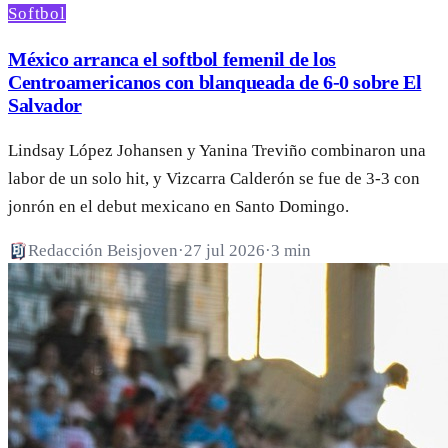
Softbol
México arranca el softbol femenil de los
Centroamericanos con blanqueada de 6-0 sobre El
Salvador
Lindsay López Johansen y Yanina Treviño combinaron una
labor de un solo hit, y Vizcarra Calderón se fue de 3-3 con
jonrón en el debut mexicano en Santo Domingo.
Redacción Beisjoven
·
27 jul 2026
·
3 min