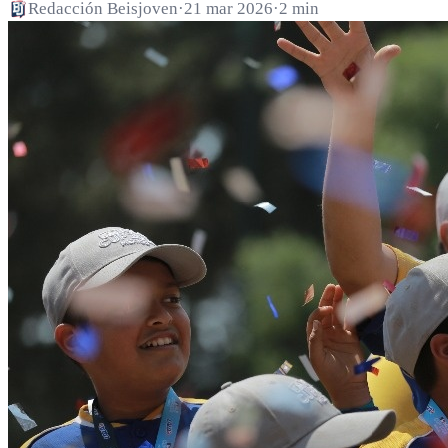
Redacción Beisjoven
·
21 mar 2026
·
2 min